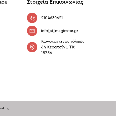
μου
Στοιχεία Επικοινωνίας
2104630621
info[at]magicstar.gr
Κωνσταντινουπόλεως
64 Κερατσίνι, ΤΚ:
18756
orking