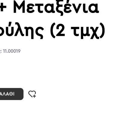
+ Μεταξένια
ύλης (2 τμχ)
:
11.00019
ΑΛΆΘΙ