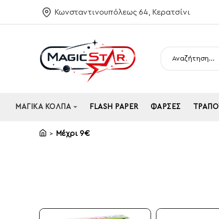
Κωνσταντινουπόλεως 64, Κερατσίνι
Αναζήτηση...
ΜΑΓΙΚΆ ΚΌΛΠΑ
FLASH PAPER
ΦΆΡΣΕΣ
ΤΡΆΠΟ
Μέχρι 9€
home