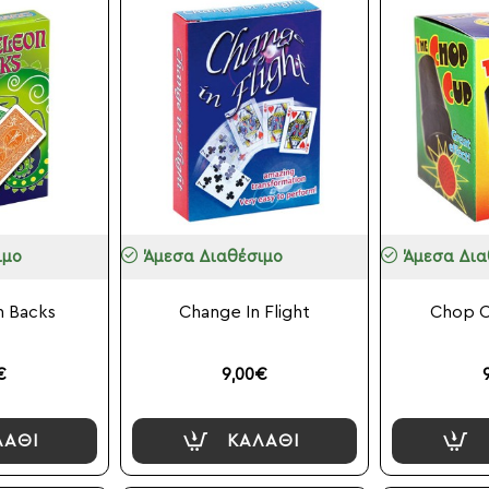
ιμο
Άμεσα Διαθέσιμο
Άμεσα Δια
 Backs
Change In Flight
Chop Cu
€
9,00€
ΛΆΘΙ
ΚΑΛΆΘΙ