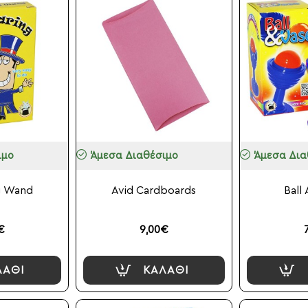
ιμο
Άμεσα Διαθέσιμο
Άμεσα Δια
g Wand
Avid Cardboards
Ball
€
9,00€
ΛΆΘΙ
ΚΑΛΆΘΙ