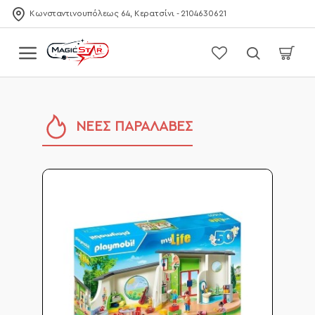
MagicStar.gr
Κωνσταντινουπόλεως 64, Κερατσίνι - 2104630621
ΝΕΕΣ ΠΑΡΑΛΑΒΕΣ